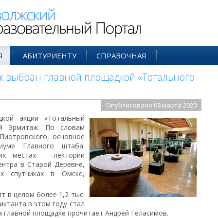
ий Образовательный Портал
Я
АБИТУРИЕНТУ
СПРАВОЧНАЯ
ж выбран главной площадкой «Тотального
Опубликовано 08 марта 2020
кой акции «Тотальный
ый Эрмитаж. По словам
Пиотровского, основное
иуме Главного штаба.
их местах – лектории
ентра в Старой Деревне,
х спутниках в Омске,
т в целом более 1,2 тыс.
иктанта в этом году стал
на главной площадке прочитает Андрей Геласимов.