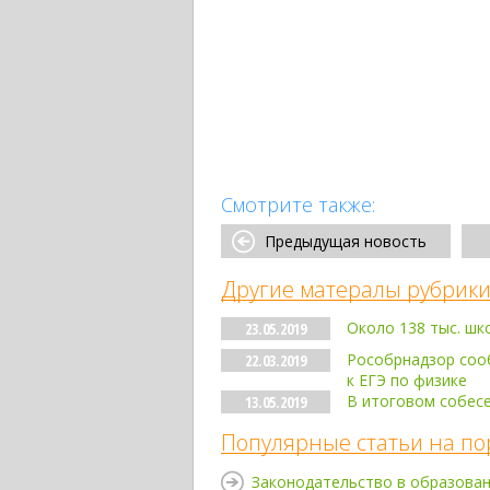
Смотрите также:
Предыдущая новость
Другие матералы рубрики
Около 138 тыс. шк
23.05.2019
Рособрнадзор соо
22.03.2019
к ЕГЭ по физике
В итоговом собесе
13.05.2019
Популярные статьи на по
Законодательство в образова