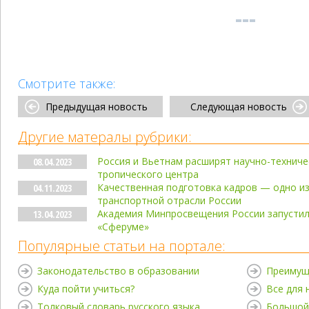
Смотрите также:
Предыдущая новость
Следующая новость
Другие матералы рубрики:
Россия и Вьетнам расширят научно-техниче
08.04.2023
тропического центра
Качественная подготовка кадров — одно из
04.11.2023
транспортной отрасли России
Академия Минпросвещения России запусти
13.04.2023
«Сферуме»
Популярные статьи на портале:
Законодательство в образовании
Преимущ
Куда пойти учиться?
Все для
Толковый словарь русского языка
Большой