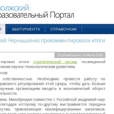
ий Образовательный Портал
Я
АБИТУРИЕНТУ
СПРАВОЧНАЯ
рий Чернышенко прокомментировали итоги
Опубликовано 24 июня 2026
нтировал итоги
стратегической сессии
, посвященной
ления научно-технологическим развитием.
осов:
й собственностью. Необходимо провести работу по
равового регулирования этой сферы, чтобы дать больше
научным организациям вводить в экономический оборот
ельности.
ием. Минобрнауки совместно с Российской академией наук
благодаря которому по-другому выстраивается передача
тутам, привлекающим квалифицированных заказчиков.
ании реального сектора экономики и высокотехнологичный