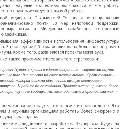
дания, научные коллективы включаются в эту работу.
чество научно-исследовательской работы.
вой поддержки. С комиссией Госсовета по направлению
роанализировано почти 50 мер налоговой поддержки.
кономразвития и Минфином выработаны конкретные
ю механизма.
овышения эффективности использования инфраструктуры
ов. За последние 6,5 года реализована большая программа
туры. Кроме того, развиваются проекты меганауки.
ко также прокомментировал итоги стратсессии:
рович Путин закрепил в едином документе – стратегии научно-
ретные шаги для ответа на современные вызовы. Среди главных –
ехнологий, которая должна обеспечить тесную кооперацию
ститутов. К работе по ее созданию Правительство привлекло более
ектора, научного сообщества, законодательных органов власти», –
регулирование в науке, технологиях и производстве. Это
узам и научным организациям работать более синхронно и
осударства задачи.
ценке исследований и разработок. Экспертиза будет на
и до готовой технологии и ее вывода в промышленное