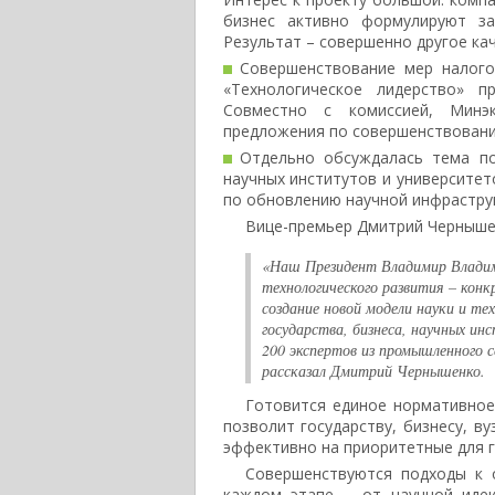
бизнес активно формулируют за
Результат – совершенно другое ка
Совершенствование мер налого
«Технологическое лидерство» п
Совместно с комиссией, Минэ
предложения по совершенствовани
Отдельно обсуждалась тема п
научных институтов и университет
по обновлению научной инфраструк
Вице-премьер Дмитрий Чернышен
«Наш Президент Владимир Владими
технологического развития – конк
создание новой модели науки и т
государства, бизнеса, научных ин
200 экспертов из промышленного с
рассказал Дмитрий Чернышенко.
Готовится единое нормативное 
позволит государству, бизнесу, в
эффективно на приоритетные для г
Совершенствуются подходы к о
каждом этапе – от научной иде