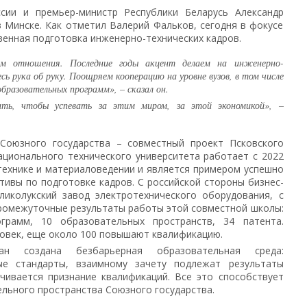
сии и премьер-министр Республики Беларусь Александр
 Минске. Как отметил Валерий Фальков, сегодня в фокусе
твенная подготовка инженерно-технических кадров.
ем отношения. Последние годы акцент делаем на инженерно-
сь рука об руку. Поощряем кооперацию на уровне вузов, в том числе
образовательных программ», – сказал он.
ь, чтобы успевать за этим миром, за этой экономикой», –
Союзного государства – совместный проект Псковского
ационального технического университета работает с 2022
технике и материаловедении и является примером успешно
ивы по подготовке кадров. С российской стороны бизнес-
ликолукский завод электротехнического оборудования, с
Промежуточные результаты работы этой совместной школы:
грамм, 10 образовательных пространств, 34 патента.
ловек, еще около 100 повышают квалификацию.
н создана безбарьерная образовательная среда:
ые стандарты, взаимному зачету подлежат результаты
чивается признание квалификаций. Все это способствует
ьного пространства Союзного государства.