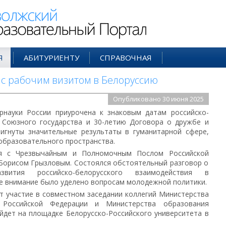
ий Образовательный Портал
Я
АБИТУРИЕНТУ
СПРАВОЧНАЯ
с рабочим визитом в Белоруссию
Опубликовано 30 июня 2025
рнауки России приурочена к знаковым датам российско-
ю Союзного государства и 30-летию Договора о дружбе и
тигнуты значительные результаты в гуманитарной сфере,
образовательного пространства.
я с Чрезвычайным и Полномочным Послом Российской
 Борисом Грызловым. Состоялся обстоятельный разговор о
звития российско-белорусского взаимодействия в
е внимание было уделено вопросам молодежной политики.
т участие в совместном заседании коллегий Министерства
Российской Федерации и Министерства образования
йдет на площадке Белорусско-Российского университета в