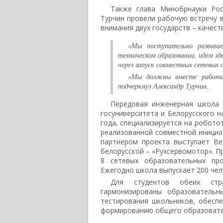
Также глава Минобрнауки Рос
Турчин провели рабочую встречу в
внимания двух государств – качес
«Мы поступательно развива
техническом образовании, идем зде
через запуск совместных сетевых 
«Мы должны вместе работат
подчеркнул Александр Турчин.
Передовая инженерная школа 
госуниверситета и Белорусского н
года, специализируется на робото
реализованной совместной инициат
партнером проекта выступает Ве
белорусской – «Рухсервомотор». 
8 сетевых образовательных про
Ежегодно школа выпускает 200 че
Для студентов обеих стра
гармонизированы образовательн
тестирования школьников, обеспе
формированию общего образовател