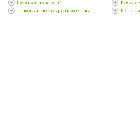
Куда пойти учиться?
Все для
Толковый словарь русского языка
Большой