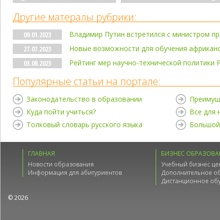
Другие матералы рубрики:
Владимир Путин встретился с министром п
09.01.2023
Новые возможности для обучения африканс
27.07.2023
Рейтинг мер научно-технической политики 
03.08.2023
Популярные статьи на портале:
Законодательство в образовании
Преимущ
Куда пойти учиться?
Все для
Толковый словарь русского языка
Большой
ГЛАВНАЯ
БИЗНЕС ОБРАЗОВА
Новости образования
Учебный бизнес це
Информация для абитуриентов
Дополнительное о
Дистанционное об
© 2026