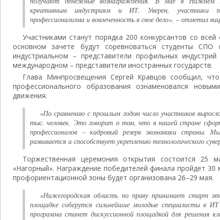
получают денежные вознаграждения. В мае в Нижнем Н
креативным индустриям и ИТ. Уверен, участники пр
профессионализма и вовлеченность в свое дело», – отметил виц
Участниками станут порядка 200 конкурсантов со всей 
основном зачете будут соревноваться студенты СПО 
индустриальном – представители профильных индустрий
международном – представители иностранных государств.
Глава Минпросвещения Сергей Кравцов сообщил, что
профессионального образования ознаменовался новым
движения.
«По сравнению с прошлым годом число участников выросло 
тыс. человек. Это говорит о том, что в нашей стране сфор
профессионалов – кадровый резерв экономики страны. 
развивается и способствует укреплению технологического суве
Торжественная церемония открытия состоится 25 м
«Нагорный». Награждение победителей финала пройдет 30 
профориентационной зоны будет организована 26–29 мая.
«Нижегородская область по праву принимает старт эт
площадке соберутся сильнейшие молодые специалисты в ИТ 
программа станет дискуссионной площадкой для решения кл