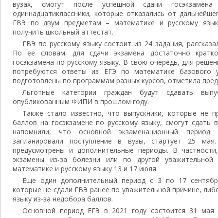
вузах, смогут после успешной сдачи госэкзамен
одиннадцатиклассники, которые отказались от дальнейшег
ГВЭ по двум предметам – математике и русскому язык
получить школьный аттестат.
ГВЭ по русскому языку состоит из 24 задания, рассказ
По ее словам, для сдачи экзамена достаточно кратк
госэкзамена по русскому языку. В свою очередь, для реше
потребуются ответы из ЕГЭ по математике базового 
подготовлены по программам разных курсов, отметила пре
Льготные категории граждан будут сдавать выпу
опубликованным ФИПИ в прошлом году.
Также стало известно, что выпускники, которые не 
баллов на госэкзамене по русскому языку, смогут сдать 
напомнили, что основной экзаменационный период 
запланировали поступление в вузы, стартует 25 мая
предусмотрены и дополнительные периоды. В частности,
экзамены из-за болезни или по другой уважительной
математике и русскому языку 13 и 17 июля.
Еще один дополнительный период с 3 по 17 сентябр
которые не сдали ГВЭ ранее по уважительной причине, либо
языку из-за недобора баллов.
Основной период ЕГЭ в 2021 году состоится 31 мая