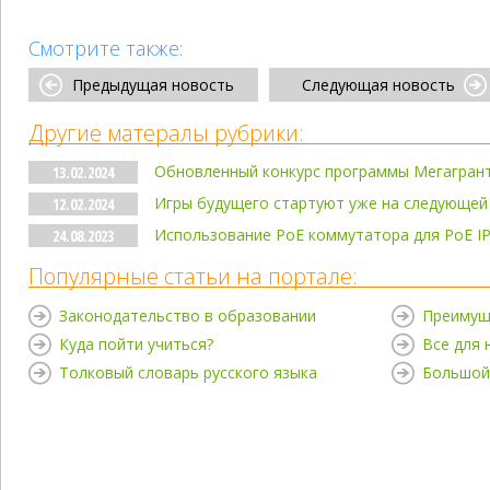
Смотрите также:
Предыдущая новость
Следующая новость
Другие матералы рубрики:
Обновленный конкурс программы Мегагран
13.02.2024
Игры будущего стартуют уже на следующей
12.02.2024
Использование PoE коммутатора для PoE I
24.08.2023
Популярные статьи на портале:
Законодательство в образовании
Преимущ
Куда пойти учиться?
Все для
Толковый словарь русского языка
Большой