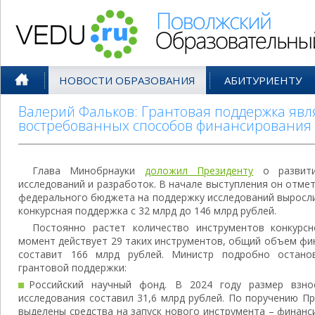
Поволжский Образовательный По
НОВОСТИ ОБРАЗОВАНИЯ
АБИТУРИЕНТУ
Валерий Фальков: Грантовая поддержка явл
востребованных способов финансирования 
Глава Минобрнауки
доложил Президенту
о развити
исследований и разработок. В начале выступления он отмет
федерального бюджета на поддержку исследований выросли 
конкурсная поддержка с 32 млрд до 146 млрд рублей.
Постоянно растет количество инструментов конкурс
момент действует 29 таких инструментов, общий объем фи
составит 166 млрд рублей. Министр подробно остано
грантовой поддержки:
Российский научный фонд. В 2024 году размер взн
исследования составил 31,6 млрд рублей. По поручению П
выделены средства на запуск нового инструмента – финан