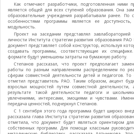
Как отмечают разработчики, подготовленная ними п
является общей для всех ступеней образования. Она зам
образовательные учреждения разрабатывали ранее. По 
особенностями программы является ее доступность, 
модульность.
Проект на заседании представлял завлабораторией 
личности Института стратегии развития образования РАО 
документ представляет собой конструктор, используя кот
создавать программы, соответствующие их специфике
формате будут уменьшены затраты на бумажную работу.
Степанов рассказал, что проект предполагает заме
работы по разным направлениям распределением по ре
сферам совместной деятельности детей и педагогов. То 
отметил представитель РАО. Таким образом, акцент буде
взрослых мощностей путем совместной деятельности, 
результате такой деятельности педагоги и школьни
увлечениями, интересами, эмоциями и чувствами. Имен
передача ценностей, подчеркнул Степанов.
С 1 сентября этого года программа будет широко внед
рассказала глава Института стратегии развития образова
отметила, что документ будет являться ориентиром дл
собственных программ. Для помощи классным руководит
методическую библиотеку, рассказала Алтыникова. Э