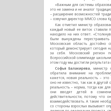
«Важным для системы образова
это не замена и не аналог традиц
– расширение возможностей тради
– озвучил директор ММСО слова К
Как отметил министр образов
каждый новый ее виток ставили 
находило на них ответ. «Столкнув
были вынуждены перестраивать
Московская область достойно с
который демонстрирует сегодня на
за себя. Московский регион п
Всероссийской олимпиаде школьник
этом году мы достигли результата 
Софья Балакирева
, министр 
обратила внимание на проблем
кажется, новая реальность – это
оно не известно, так как в другой
реальность – норма, тогда как для
они вводят детей в сомнени
действительности, потому что о
взаимодействовать. А такие необ
со стороны взрослых вызывает опр
лидеров по реализации проекта, с