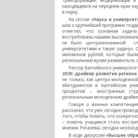
трансформации, модернизации и 
находящимся на переднем крае на
в науку.
На сессии «
Наука и университ
шла о крупнейшей программе подде
отметил, что основная задача
востребованы нашими высококвал
не было централизованной ста
университетами и такую задачу». 
миллионов рублей, которые были
региональным вузам развиваться,
Ректор Балтийского университ
2030: драйвер развития региона
не только, как центра молодежной
абитуриентов в Балтийском уни
процентов – иностранных сту
региональным молодежным драйве
Говоря о важных компетенци
рассказал, что уже сегодня прово
того, чтобы понять, что конкретн
– помочь учащимся стать востре
мнению Рогалева, сегодня необход
В ходе дискуссии
«Высшее обра