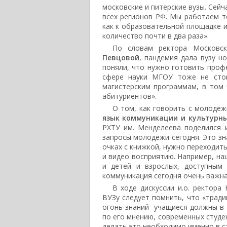
московские и питерские вузы. Сейч
всех регионов РФ. Мы работаем т
как к образовательной площадке и
количество почти в два раза».
По словам ректора Московск
Певцовой
, пандемия дала вузу н
поняли, что нужно готовить проф
сфере науки МГОУ тоже не сто
магистерским программам, в том
абитуриентов».
О том, как говорить с молодеж
язык коммуникации и культурн
РХТУ им. Менделеева поделился 
запросы молодежи сегодня. Это зн
очках с книжкой, нужно переходит
и видео восприятию. Например, на
и детей и взрослых, доступным
коммуникация сегодня очень важна
В ходе дискуссии и.о. ректо
ВУЗу следует помнить, что «тради
огонь знаний учащиеся должны в т
по его мнению, современных студе
делать это необходимо именно в с