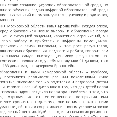
ния стало создание цифровой образовательной среды, но
ионного обучения. Задача цифровой образовательной среды
ционных занятий в помощь учителю, ученику и родителю»,
равцова.
ания Московской области
Илья Бронштейн
, каждая эпоха,
перед образованием новые вызовы, и образование всегда
шись с ситуацией пандемии, карантинов, ограничений, мы
 свою работу и прибегать к цифровым помощникам.
правилась с этими вызовами, и тот рост результатов,
ша система образования, педагоги и ребята, говорит сам
оказываем самую высокую динамику результатов на
ов: если в прошлом году ребята получили 91 диплом, то в
в 183 диплома», – подчеркнул Бронштейн.
образования и науки Кемеровской области – Кузбасса,
у восприятия реальности разными поколениями: «Мне
 понятие, знакомое только родителям и педагогам. Детям
 они не жили. Главный диссонанс в том, что для детей новая
 взрослых вдруг наступила новая эра. Проблема в том, что
я, отрывая их от естественного восприятия ими
ни уже срослись с гаджетами, они понимают, как с ними
думанные действия и сопротивление новым условиям жизни
еделенный негатив. Кузбасс – один из немногих регионов-
вязанного с цифровой образовательной средой, с «Точками