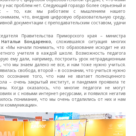
я у нас проблем нет. Следующий гораздо более серьезный и
рос – то, как мы работаем с мышлением нашего
понимаем, что, внедрив цифровую образовательную среду,
ивной документации с преподавательским составом, удачи
седателя Правительства Приморского края – министра
я
Натальи Бондаренко
, сложившаяся ситуация многих
а: «Мы начали понимать, что образование исходит не из
ретного учителя в каждой школе. Возможность педагога
орую ему дали, например, построить урок нетрадиционным
, что мы знаем далеко не все, и нам тоже нужно учиться.
явилась свобода, второй – в осознании, что учиться нужно
ло осознание того, что нам не хватает полноценного
ола – очень закрытый институт, и пандемия проявила те
ны. Когда оказалось, что многие педагоги не могут
овиях и с новыми интернет-ресурсами, и появился негатив
вилось понимание, что мы очень отдалились от них и нам
ти коммуникации».