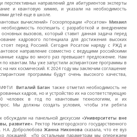
и перспективных направлений для абитуриентов эксперты
вание и квантовую химию, и указали на необходимость
иями детей еще в школе.
квантовых вычислений» Госкорпорации «Росатом»
Михаил
необходимость поспешить с разработкой и внедрением
 основных вызовов, который ставит данная задача перед
рование кадрового потенциала для достижения высоких
 стоят перед Россией. Сегодня Росатом наряду с РЖД и
вантовое направление совместно с ведущими российскими
ованные кадры во много раз превышает предложение. Нам
 по квантам. Мы уже запустили аспирантские программы в
с на них космический. К 2024 году мы заключим соглашение
пирантские программы будут очень высокого качества,
те МФТИ
Виталий Баган
также отметил необходимость не
рованных кадров, но и устройство их на соответствующую
40 человек в год по квантовым технологиям, и их
прос. Мы должны создать условия, чтобы эти ребята
х обсуждали на панельной дискуссии «
Университеты вне
вы, развитие
». Ректор Нижегородского государственного
м. Н.А. Добролюбова
Жанна Никонова
сказала, что ее вуз
ко локацией: «По остальным параметрам мы опережаем