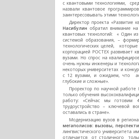
с квантовыми технологиями, сред
назвали квантовое программиро
заинтересовывать этими технолог
Директор проекта «Развитие 
Насибулин
обратил внимание на 
квантовых технологий: « Один из
системой образования, – форми
технологических целей, которые
корпорацией РОСТЕХ развивает к
вузами. Но спрос на квалифицир
очень нужны инженеры и технологи
некоторых университетах и конкур
с 12 вузами, и ожидаем, что ас
глубокие и сложные».
Проректор по научной рабо
только обучения высококвалифици
работу: «Сейчас мы готовим 
трудоустройство – ключевой во
оставались в стране».
Модернизацию вузов в региона
мегаполисов: вызовы, перспекти
лингвистического университета и
отличается от столичного толь