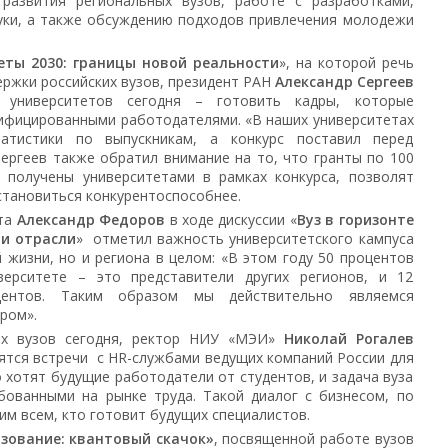
развития региональных вузов, работе с разработками,
уки, а также обсуждению подходов привлечения молодежи
еты 2030: границы новой реальности
», на которой речь
ржки российских вузов, президент РАН
Александр Сергеев
 университетов сегодня – готовить кадры, которые
ифицированными работодателями. «В наших университетах
тистики по выпускникам, а конкурс поставил перед
Сергеев также обратил внимание на то, что гранты по 100
 получены университетами в рамках конкурса, позволят
 становиться конкурентоспособнее.
ета
Александр Федоров
в ходе дискуссии «
Вуз в горизонте
 и отрасли
» отметил важность университетского кампуса
 жизни, но и региона в целом: «В этом году 50 процентов
верситете – это представители других регионов, и 12
дентов. Таким образом мы действительно являемся
ром».
ях вузов сегодня, ректор НИУ «МЭИ»
Николай Рогалев
дятся встречи с HR-службами ведущих компаний России для
о хотят будущие работодатели от студентов, и задача вуза
бованными на рынке труда. Такой диалог с бизнесом, по
им всем, кто готовит будущих специалистов.
зование: квантовый скачок»
, посвященной работе вузов