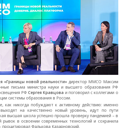
ия «Границы новой реальности»
директор ММСО Максим
енные письма министра науки и высшего образования РФ
освещения РФ
Сергея Кравцова
и поговорил с коллегами о
ции системы образования в России.
е, как никогда побуждают к активному действию: именно
 выходят на качественно новый уровень, идут по пути
кая высшая школа успешно прошла проверку пандемией – в
й рывок в освоении современных технологий и сохранила
 – процитировал Фалькова Казарновский.