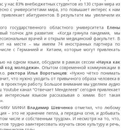
ас у нас 83% внебюджетных студентов из 130 стран мира из
есно с университетами мира, это повышает интерес к нам
 привлекает абитуриентов. В результате мы увеличили их
ого государственного областного университета
Елены
овый толчок для развития: «Когда грянула пандемия, мы
ессиональных врачей и открыли медицинский факультет. В
ит на месте – мы имеем 74 иностранных партнера по
 числе с Германией и Китаем, которые могут привлекать
ью на одном языке, обсудили в рамках сессии
«Наука как
ый код молодежи»
. Опытом современной коммуникации в
и.о.
ректора Илья Воротынцев
: «Нужно чётко понимать
ачит, что нужно уходить от привычного образа человека в
ь в проектную работу. Большое внимание мы уделяем аудио
ш Youtube канал “Отвечает Менделеев” сегодня привлекает
 и интересным языком рассказывая о химии. Вот такая
».
ра НИЯУ МИФИ
Владимир Шевченко
отметил, что любому
ция – это не хранение пепла, а передача огня, и добывать
ом числе и собственным трудом». И несмотря на то, что,
нтов трудно заинтересовать изучать свою культуру и речь,
туденческие годы.