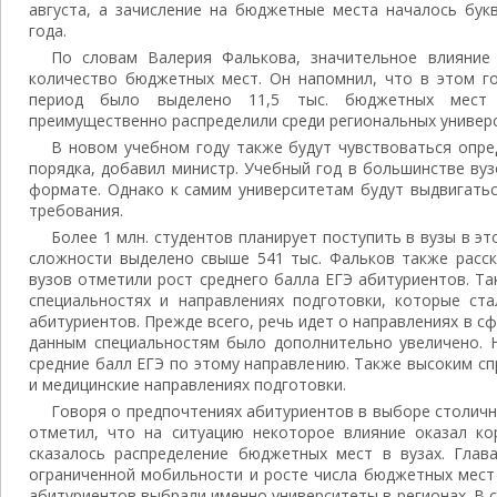
августа, а зачисление на бюджетные места началось бук
года.
По словам Валерия Фалькова, значительное влияние
количество бюджетных мест. Он напомнил, что в этом г
период было выделено 11,5 тыс. бюджетных мест 
преимущественно распределили среди региональных универ
В новом учебном году также будут чувствоваться опр
порядка, добавил министр. Учебный год в большинстве ву
формате. Однако к самим университетам будут выдвигатьс
требования.
Более 1 млн. студентов планирует поступить в вузы в э
сложности выделено свыше 541 тыс. Фальков также расск
вузов отметили рост среднего балла ЕГЭ абитуриентов. Т
специальностях и направлениях подготовки, которые ст
абитуриентов. Прежде всего, речь идет о направлениях в с
данным специальностям было дополнительно увеличено. 
средние балл ЕГЭ по этому направлению. Также высоким с
и медицинские направлениях подготовки.
Говоря о предпочтениях абитуриентов в выборе столичн
отметил, что на ситуацию некоторое влияние оказал ко
сказалось распределение бюджетных мест в вузах. Глав
ограниченной мобильности и росте числа бюджетных мест
абитуриентов выбрали именно университеты в регионах. В 