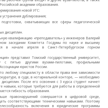
Российской академии образования.
ормирования новой УГС:
м устранения дублирования;
 подготовки, охватывающих все сферы педагогической
ых дисциплин.
ьную квалификацию «преподаватель» у инженеров Валерий
ном заседании Комитета Госдумы по науке и высшему
ся в начале апреля в Санкт-Петербургском горном
ция» представил Томский государственный университет,
у с пятью другими вузами-пилотами, профильными
Ассоциации юристов России.
то любому специалисту в области права вне зависимости
куратуре, в суде, в нотариальной конторе, — необходимо
дисциплин. После его освоения с 3 курса студент начнет
те навыки, которые требуются для работы в определенной
вается гибкость образования.
ьше правонарушений совершается в цифровой среде,
ать соответствующими техническими навыками. Поэтому
елесообразность включения в юридические программы