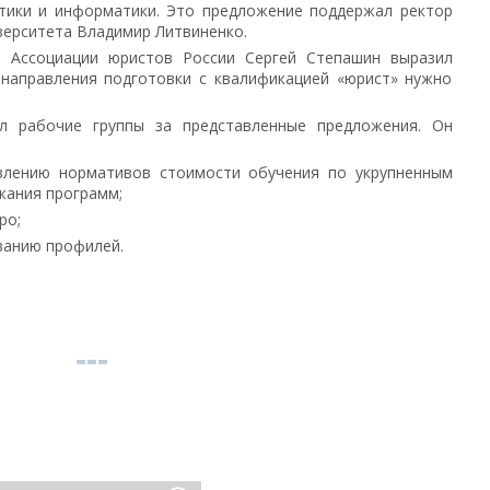
тики и информатики. Это предложение поддержал ректор
верситета Владимир Литвиненко.
ь Ассоциации юристов России Сергей Степашин выразил
 направления подготовки с квалификацией «юрист» нужно
л рабочие группы за представленные предложения. Он
влению нормативов стоимости обучения по укрупненным
жания программ;
ро;
ванию профилей.