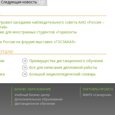
Следующая новость
:
провел заседание наблюдательного совета АНО «Россия –
тей»
ме для иностранных студентов «Горизонты
и России на форуме-выставке «ГОСЗАКАЗ»
ртале:
нии
Преимущества дистанционного обучения
Все для написания дипломной работы
ыка
Большой энциклопедический словарь
БИЗНЕС ОБРАЗОВАНИЕ
ПАРТНЕРЫ ПРОЕКТА
Учебный бизнес центр
МФПУ «Синергия»
Дополнительное образование
Дистанционное обучение