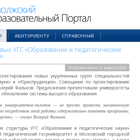
ий Образовательный Портал
Я
АБИТУРИЕНТУ
СПРАВОЧНАЯ
вых УГС «Образование и педагогические
»
Опубликовано 21 марта 2026
роектирования новых укрупненных групп специальностей
науки» и «Юриспруденция». Совещание по проектированию
алерий Фальков. Предложения презентовали университеты
о обновлению системы высшего образования.
и университетов-пилотов — не просто провести механическую
, но посредством этой работы содержательно поменять программы,
целом», — сказал Валерий Фальков.
е структуры УГС «Образование и педагогические науки»
 педагогический госуниверситет и Московский городской
став рабочей группы входят и другие вузы-пилоты, а также