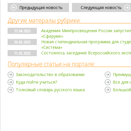
Предыдущая новость
Следующая новость
Другие матералы рубрики:
Академия Минпросвещения России запусти
13.04.2023
«Сферуме»
Новая стипендиальная программа для студе
30.03.2023
«Система»
Состоялось заседание Всероссийского эксп
11.02.2023
Популярные статьи на портале:
Законодательство в образовании
Преимущ
Куда пойти учиться?
Все для
Толковый словарь русского языка
Большой