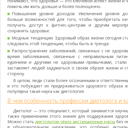
понимают, что здоровье — это ключевой аспект жизни и 
помочь им жить дольше и более полноценно.
Повышение уровня доходов. Увеличение уровня до
больше возможностей для того, чтобы приобретать ка
получать доступ к фитнес-центрам и другим мероп
сохранять здоровье.
Модные тенденции. Здоровый образ жизни сегодня ст
следовать этой тенденции, чтобы быть в тренде.
Распространение заболеваний, связанных с не здоро
время заболевания, связанные с неправильным пита
курением и другими не здоровыми привычками, стали
заставляет людей задуматься о своем образе жизни и с
сторону.
В целом, люди стали более осознанными и ответственны
и это побуждает их придерживаться здорового образа жи
популярна такая наука как диетология.
В чем особенность профессии диетолога и ка
Диетолог — это специалист, который занимается научны
также применением этого знания для поддержания здоров
Можно стать
диетологом через дистанционные курсы
без н
в образовательном учреждении, что особенно актуал