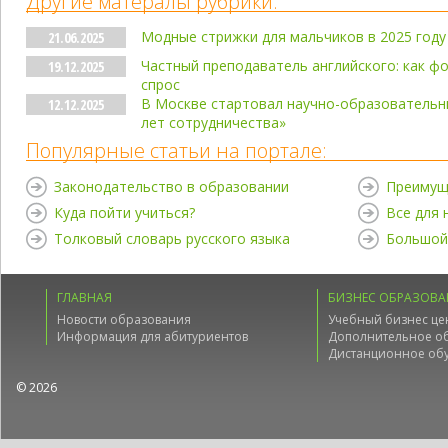
Другие матералы рубрики:
Модные стрижки для мальчиков в 2025 году
21.06.2025
Частный преподаватель английского: как фо
19.12.2025
спрос
В Москве стартовал научно-образовательн
12.12.2025
лет сотрудничества»
Популярные статьи на портале:
Законодательство в образовании
Преимущ
Куда пойти учиться?
Все для
Толковый словарь русского языка
Большой
ГЛАВНАЯ
БИЗНЕС ОБРАЗОВА
Новости образования
Учебный бизнес це
Информация для абитуриентов
Дополнительное о
Дистанционное об
© 2026