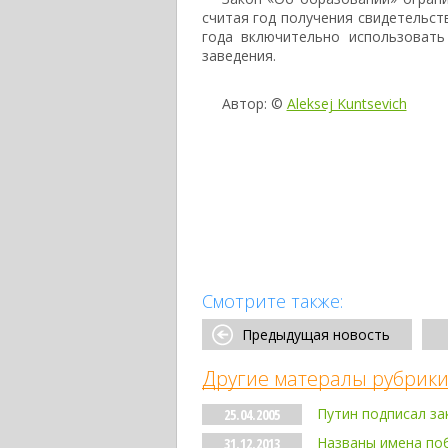
считая год получения свидетельств
года включительно использовать
заведения.
Автор: ©
Aleksej Kuntsevich
Смотрите также:
Предыдущая новость
Другие матералы рубрики
Путин подписал за
25.04.2005
Названы имена поб
31.12.2013