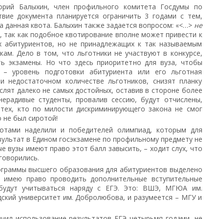
орий Балыхин, член профильного комитета Госдумы по
твие документа планируется ограничить 3 годами с тем,
а данная квота. Балыхин также задается вопросом: «<…>
не
», так как подобное квотирование вполне может привести к
 абитуриентов, но не принадлежащих к так называемым
ам. Дело в том, что льготники не участвуют в конкурсе,
ть экзамены. Но что здесь приоритетно для вуза, чтобы
– уровень подготовки абитуриента или его льготная
ри недостаточном количестве льготников, снизят планку
ислят далеко не самых достойных, оставив в стороне более
нерадивые студенты, провалив сессию, будут отчислены,
 тех, кто по милости дискриминирующего закона не смог
о не был сиротой!
готами наделили и победителей олимпиад, которым для
ультат в Едином госэкзамене по профильному предмету не
е вузы имеют право этот балл завысить, – ходит слух, что
говорились.
программы высшего образования для абитуриентов выделено
в имею право проводить дополнительные вступительные
 будут учитываться наряду с ЕГЭ. Это: ВШЭ, МГЮА им.
ский университет им. Добролюбова, и разумеется – МГУ и
чил использование результатов ЕГЭ четырьмя годами, не