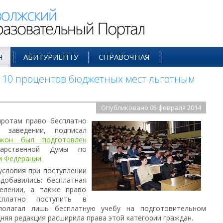
ий Образовательный Портал
Я
АБИТУРИЕНТУ
СПРАВОЧНАЯ
ь 10 процентов бюджетных мест льготным
Опубликовано 05 февраля 2014
иротам право бесплатно
 заведении, подписал
акон был подготовлен
арственной Думы по
м Федерации
.
условия при поступлении
добавились: бесплатная
елении, а также право
есплатно поступить в
дполагал лишь бесплатную учебу на подготовительном
няя редакция расширила права этой категории граждан.