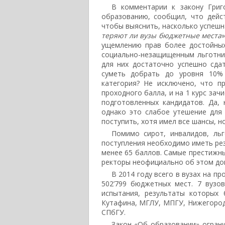
В комментарии к закону Григ
образованию, сообщил, что дейс
чтобы выяснить, насколько успешн
теряют ли вузы бюджетные места
ущемлению прав более достойных
социально-незащищенным льготник
для них достаточно успешно сда
суметь добрать до уровня 10% 
категория? Не исключено, что п
проходного балла, и на 1 курс зач
подготовленных кандидатов. Да, 
однако это слабое утешение для
поступить, хотя имел все шансы, н
Помимо сирот, инвалидов, ль
поступления необходимо иметь рез
менее 65 баллов. Самые престижны
ректоры неофициально об этом до
В 2014 году всего в вузах на 
502’799 бюджетных мест. 7 вузо
испытания, результаты которых
Кутафина, МГЛУ, МПГУ, Нижегород
СПбГУ.
Закон «Об образовании» ограни