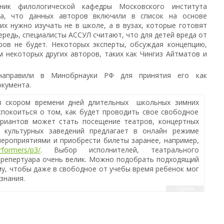
дник филологической кафедры Московского института
ла, что данных авторов включили в список на основе
 их нужно изучать не в школе, а в вузах, которые готовят
ередь, специалисты АССУЛ считают, что для детей вреда от
ров не будет. Некоторых эксперты, обсуждая концепцию,
 некоторых других авторов, таких как Чингиз Айтматов и
направили в Минобрнауки РФ для принятия его как
кумента.
в скором времени дней длительных школьных зимних
покоиться о том, как будет проводить свое свободное
ариантов может стать посещение театров, концертных
о культурных заведений предлагает в онлайн режиме
ероприятиями и приобрести билеты заранее, например,
erformers/p3/
. Выбор исполнителей, театрального
 репертуара очень велик. Можно подобрать подходящий
у, чтобы даже в свободное от учебы время ребенок мог
знания.