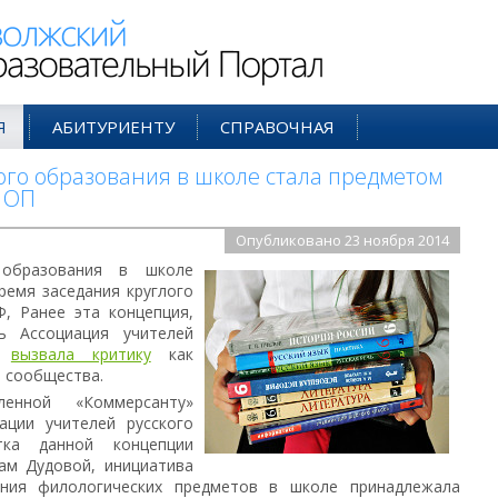
ий Образовательный Портал
Я
АБИТУРИЕНТУ
СПРАВОЧНАЯ
го образования в школе стала предметом
 ОП
Опубликовано 23 ноября 2014
 образования в школе
ремя заседания круглого
, Ранее эта концепция,
ь Ассоциация учителей
ы,
вызвала критику
как
о сообщества.
ленной «Коммерсанту»
ации учителей русского
тка данной концепции
ам Дудовой, инициатива
ания филологических предметов в школе принадлежала