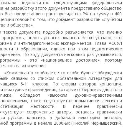
азывали недовольство существующими федеральными
ва на разработку этого документа предоставило общество
го был предоставлен грант президента РФ на сумму в 400
нцепции говорит о том, что документ разработан «с учетом
ва и общества».
в тексте документа подробно разъясняется, что именно
 программы, вплоть до всех нюансов. Четко указано, что
ризма и антипедагогических экспериментов. Глава АССУЛ
ности в образовании, однако при этом педагогические
временем. По ходу документа несколько раз указывается,
ограммы - это «национальное достояние», поэтому
о часов на их изучение.
«Коммерсант» сообщает, что особо бурные обсуждения
были связаны со списком обязательной литературы для
учащихся 5-11 классов. По словам авторов концепции,
литературные произведения, которые отбирались для этого
списка, обладают «высоким духовно-нравственным
наполнением», в них отсутствует ненормативная лексика и
эстетизация жестокости. В перечне практически
отсутствуют современные авторы, осталась практически
вся русская классика, а добавили некоторых авторов,
ной программы в начале 2000-ых (Николай Чернышевский,