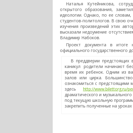
Наталья Кутейникова, сотру
открытого образования, замети
идеологии. Однако, по ее словам,
студентов-политологов. В свою оч
изучения произведений этих авто
высказали недоумение отсутствием
Владимир Набоков.
Проект документа в итоге 
официального государственного до
В преддверии предстоящих 
каникул родители начинают бес
время их ребенок. Одним из в
залов или цирка. Большинств
ознакомиться с предстоящими м
здесь
http://www.bilettorg.ru/p
драматического и музыкального
под текущую школьную программ
закрепить полученные на уроках 