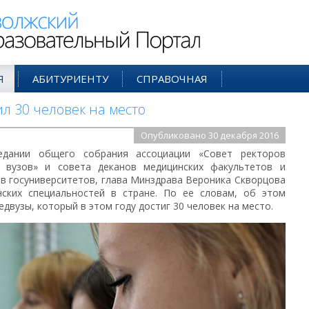
ий Образовательный Портал
Я
АБИТУРИЕНТУ
СПРАВОЧНАЯ
ил 30 человек на место
Опубликовано 30 декабря 2016
едании общего собрания ассоциации «Совет ректоров
х вузов» и совета деканов медицинских факультетов и
в госуниверситетов, глава Минздрава Вероника Скворцова
ских специальностей в стране. По ее словам, об этом
едвузы, который в этом году достиг 30 человек на место.