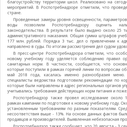
благоустройству территории школ. Реализовано на сегод
мероприятий. В Роспотребнадзоре отметили, что проведе
стране.
Проведенные замеры уровня освещенности, параметров
воды позволили Роспотребнадзору оценить нали
законодательства. В результате было выдано около 25 т
административного наказания. Общая сумма штрафов учеб
177 млн. рублей. Порядка 3 тыс. дел о привлечении к а
направлено в суды. По итогам рассмотрения дел судом удов
В пресс-центре Роспотребнадзора отметили, что особ
новому учебному году уделяется соблюдению правил ор
санитарных норм. В частности, сообщается, что основ
которые поступили в рамках горячей линии по вопросам о
май 2018 года, касалась именно разнообразия меню.
специалисты ведомства подготовили рекомендации по ко
которые были направлены в адрес региональных органов у
учитывались требования действующих норм питания и поже
Роспотребнадзор также провел исследование около 
рамках кампании по подготовке к новому учебному году. О
установленным требованиям по разным показателям. Сре
несоответствия выше - 13%. На основе данных фактов бы
продавцов и производителей. Выявленная небезопасная про
Роспотребнадзор также сообщает, что 20 августа - 3 се