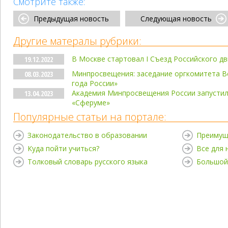
Смотрите также:
Предыдущая новость
Следующая новость
Другие матералы рубрики:
В Москве стартовал I Съезд Российского д
19.12.2022
Минпросвещения: заседание оргкомитета В
08.03.2023
года России»
Академия Минпросвещения России запусти
13.04.2023
«Сферуме»
Популярные статьи на портале:
Законодательство в образовании
Преимущ
Куда пойти учиться?
Все для
Толковый словарь русского языка
Большой