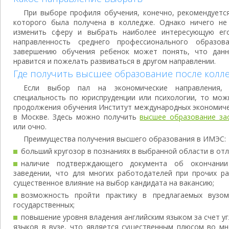
При выборе профиля обучения, конечно, рекомендуетс
которого была получена в колледже. Однако ничего не
изменить сферу и выбрать наиболее интересующую его
направленность среднего профессионального образо
завершению обучения ребенок может понять, что дан
нравится и пожелать развиваться в другом направлении.
Где получить высшее образование после колл
Если выбор пал на экономические направления,
специальность по юриспруденции или психологии, то мож
продолжения обучения Институт международных экономиче
в Москве. Здесь можно получить
высшее образование за
или очно.
Преимущества получения высшего образования в ИМЭС:
больший кругозор в познаниях в выбранной области в от
наличие подтверждающего документа об окончани
заведении, что для многих работодателей при прочих р
существенное влияние на выбор кандидата на вакансию;
возможность пройти практику в предлагаемых вузо
государственных;
повышение уровня владения английским языком за счет у
языков в вузе, что является существенным плюсом во мн