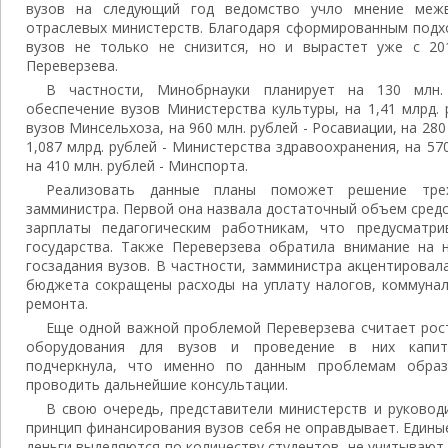
вузов на следующий год ведомство учло мнение межв
отраслевых министерств. Благодаря сформированным подх
вузов не только не снизится, но и вырастет уже с 20
Переверзева.
В частности, Минобрнауки планирует на 130 млн.
обеспечение вузов Министерства культуры, на 1,41 млрд.
вузов Минсельхоза, на 960 млн. рублей - Росавиации, на 280
1,087 млрд. рублей - Министерства здравоохранения, на 57
на 410 млн. рублей - Минспорта.
Реализовать данные планы поможет решение трех
замминистра. Первой она назвала достаточный объем сред
зарплаты педагогическим работникам, что предусматри
государства. Также Переверзева обратила внимание на 
госзадания вузов. В частности, замминистра акцентировал
бюджета сокращены расходы на уплату налогов, коммунал
ремонта.
Еще одной важной проблемой Переверзева считает рост
оборудования для вузов и проведение в них капит
подчеркнула, что именно по данным проблемам образ
проводить дальнейшие консультации.
В свою очередь, представители министерств и руковод
принцип финансирования вузов себя не оправдывает. Единые
деньги выделяются по количеству студентов, не учитывают