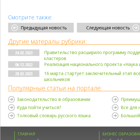
Смотрите также:
Предыдущая новость
Следующая новость
Другие матералы рубрики:
Правительство расширило программу подд
24.02.2023
кластеров
Реализация национального проекта «Наука 
06.12.2022
16 марта стартует заключительный этап вс
28.02.2023
школьников
Популярные статьи на портале:
Законодательство в образовании
Преимущ
Куда пойти учиться?
Все для
Толковый словарь русского языка
Большой
ГЛАВНАЯ
БИЗНЕС ОБРАЗОВА