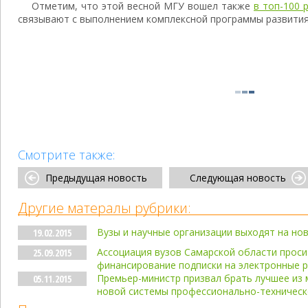
Отметим, что этой весной МГУ вошел также
в топ-100 
связывают с выполнением комплексной программы развити
Смотрите также:
Предыдущая новость
Следующая новость
Другие матералы рубрики:
Вузы и научные организации выходят на но
19.02.2015
Ассоциация вузов Самарской области проси
25.09.2015
финансирование подписки на электронные 
Премьер-министр призвал брать лучшее из 
05.11.2015
новой системы профессионально-техническ