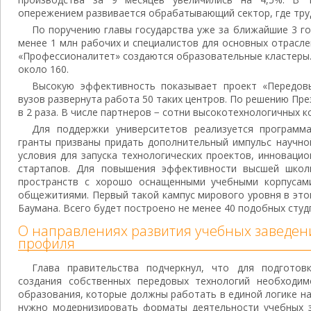
опережением развивается обрабатывающий сектор, где труд
По поручению главы государства уже за ближайшие 3 г
менее 1 млн рабочих и специалистов для основных отрасле
«Профессионалитет» создаются образовательные кластеры.
около 160.
Высокую эффективность показывает проект «Передов
вузов развернута работа 50 таких центров. По решению Пре
в 2 раза. В числе партнеров − сотни высокотехнологичных к
Для поддержки университетов реализуется программ
гранты призваны придать дополнительный импульс научно
условия для запуска технологических проектов, инноваци
стартапов. Для повышения эффективности высшей школ
пространств с хорошо оснащенными учебными корпусам
общежитиями. Первый такой кампус мирового уровня в это
Баумана. Всего будет построено не менее 40 подобных студ
О направлениях развития учебных заведен
профиля
Глава правительства подчеркнул, что для подготов
создания собственных передовых технологий необходим
образования, которые должны работать в единой логике на
нужно модернизировать форматы деятельности учебных з