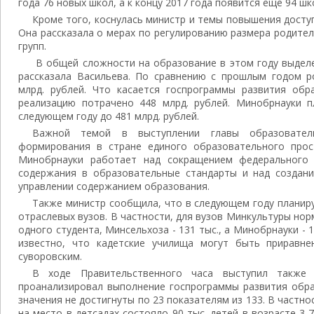
года 76 новых школ, а к концу 2017 года появится еще 94 шк
Кроме того, коснулась министр и темы повышения досту
Она рассказала о мерах по регулированию размера родите
групп.
В общей сложности на образование в этом году выделе
рассказала Васильева. По сравнению с прошлым годом р
млрд. рублей. Что касается госпрограммы развития обр
реализацию потрачено 448 млрд. рублей. Минобрнауки п
следующем году до 481 млрд. рублей.
Важной темой в выступлении главы образовател
формирования в стране единого образовательного прос
Минобрнауки работает над сокращением федерального 
содержания в образовательные стандарты и над создани
управлении содержанием образования.
Также министр сообщила, что в следующем году планир
отраслевых вузов. В частности, для вузов Минкультуры нор
одного студента, Минсельхоза - 131 тыс., а Минобрнауки - 1
известно, что кадетские училища могут быть приравне
суворовским.
В ходе Правительственного часа выступил также 
проанализировал выполнение госпрограммы развития обра
значения не достигнуты по 23 показателям из 133. В частно
на место в детсадах состояло 90 тыс. детей в возрасте 3-