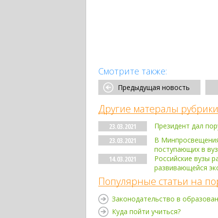
Смотрите также:
Предыдущая новость
Другие матералы рубрики
Президент дал по
23.03.2021
В Минпросвещения 
23.03.2021
поступающих в ву
Российские вузы р
14.03.2021
развивающейся эк
Популярные статьи на по
Законодательство в образова
Куда пойти учиться?