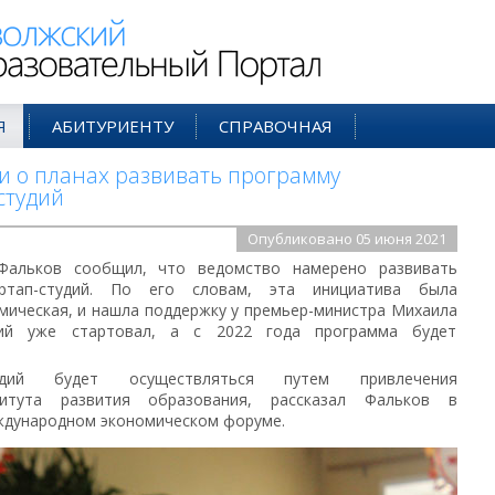
ий Образовательный Портал
Я
АБИТУРИЕНТУ
СПРАВОЧНАЯ
и о планах развивать программу
студий
Опубликовано 05 июня 2021
Фальков сообщил, что ведомство намерено развивать
артап-студий. По его словам, эта инициатива была
мическая, и нашла поддержку у премьер-министра Михаила
дий уже стартовал, а с 2022 года программа будет
тудий будет осуществляться путем привлечения
итута развития образования, рассказал Фальков в
ждународном экономическом форуме.