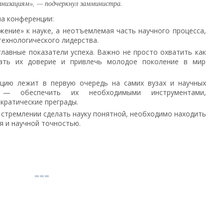
низациям», — подчеркнул замминистра.
на конференции:
ение» к науке, а неотъемлемая часть научного процесса,
ехнологического лидерства.
лавные показатели успеха. Важно не просто охватить как
ать их доверие и привлечь молодое поколение в мир
ацию лежит в первую очередь на самих вузах и научных
а — обеспечить их необходимыми инструментами,
кратические преграды.
 стремлении сделать науку понятной, необходимо находить
 и научной точностью.