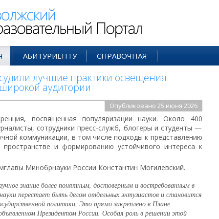
ий Образовательный Портал
Я
АБИТУРИЕНТУ
СПРАВОЧНАЯ
судили лучшие практики освещения
 широкой аудитории
Опубликовано 25 июня 2026
нция, посвященная популяризации науки. Около 400
рналисты, сотрудники пресс-служб, блогеры и студенты —
чной коммуникации, в том числе подходы к представлению
 пространстве и формированию устойчивого интереса к
мглавы Минобрнауки России Константин Могилевский.
учное знание более понятным, достоверным и востребованным в
 науки перестает быть делом отдельных энтузиастов и становится
сударственной политики. Это прямо закреплено в Плане
объявленном Президентом России. Особая роль в решении этой