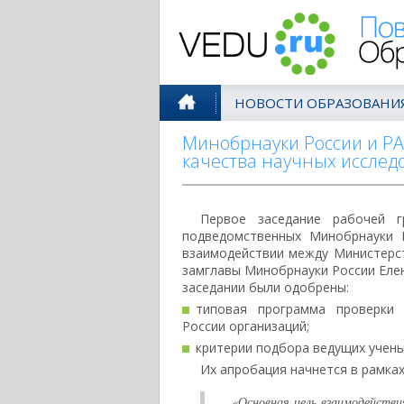
Поволжск
НОВОСТИ ОБРАЗОВАНИ
Минобрнауки России и РА
качества научных исслед
Первое заседание рабочей г
подведомственных Минобрнауки 
взаимодействии между Министерс
замглавы Минобрнауки России Елен
заседании были одобрены:
типовая программа проверки 
России организаций;
критерии подбора ведущих учены
Их апробация начнется в рамках
«Основная цель взаимодействи