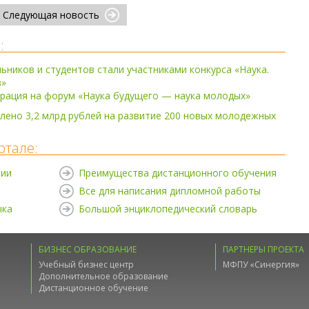
Следующая новость
:
льников и студентов стали участниками конкурса «Наука.
в»
рация на форум «Наука будущего — наука молодых»
ено 3,2 млрд рублей на развитие 200 новых молодежных
ртале:
нии
Преимущества дистанционного обучения
Все для написания дипломной работы
ыка
Большой энциклопедический словарь
БИЗНЕС ОБРАЗОВАНИЕ
ПАРТНЕРЫ ПРОЕКТА
Учебный бизнес центр
МФПУ «Синергия»
Дополнительное образование
Дистанционное обучение