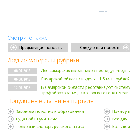
Смотрите также:
Предыдущая новость
Следующая новость
Другие матералы рубрики:
Для самарских школьников проведут «водны
08.04.2015
Самарской области выделят 1,5 млн. рублей
06.03.2015
В Самарской области реорганизуют систему
17.01.2015
профобразования, в которых готовят меди
Популярные статьи на портале:
Законодательство в образовании
Преимущ
Куда пойти учиться?
Все для
Толковый словарь русского языка
Большой