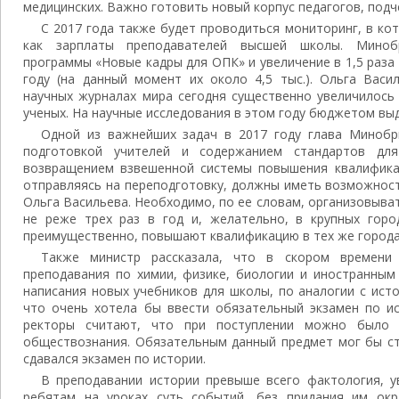
медицинских. Важно готовить новый корпус педагогов, подч
С 2017 года также будет проводиться мониторинг, в ко
как зарплаты преподавателей высшей школы. Миноб
программы «Новые кадры для ОПК» и увеличение в 1,5 раза
году (на данный момент их около 4,5 тыс.). Ольга Васи
научных журналах мира сегодня существенно увеличилось
ученых. На научные исследования в этом году бюджетом выд
Одной из важнейших задач в 2017 году глава Минобр
подготовкой учителей и содержанием стандартов дл
возвращением взвешенной системы повышения квалификац
отправляясь на переподготовку, должны иметь возможност
Ольга Васильева. Необходимо, по ее словам, организовыв
не реже трех раз в год и, желательно, в крупных горо
преимущественно, повышают квалификацию в тех же города
Также министр рассказала, что в скором времени 
преподавания по химии, физике, биологии и иностранным
написания новых учебников для школы, по аналогии с ист
что очень хотела бы ввести обязательный экзамен по ис
ректоры считают, что при поступлении можно было
обществознания. Обязательным данный предмет мог бы ста
сдавался экзамен по истории.
В преподавании истории превыше всего фактология, у
ребятам на уроках суть событий, без придания им окр