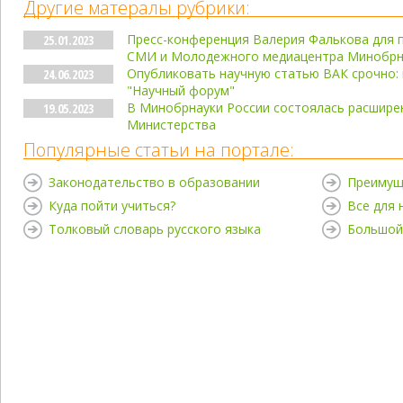
Другие матералы рубрики:
Пресс-конференция Валерия Фалькова для 
25.01.2023
СМИ и Молодежного медиацентра Минобрн
Опубликовать научную статью ВАК срочно:
24.06.2023
"Научный форум"
В Минобрнауки России состоялась расшире
19.05.2023
Министерства
Популярные статьи на портале:
Законодательство в образовании
Преимущ
Куда пойти учиться?
Все для
Толковый словарь русского языка
Большой