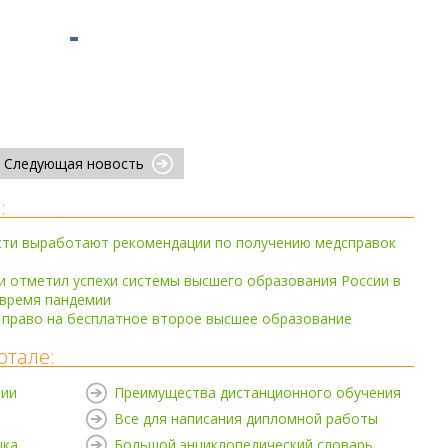
Следующая новость
:
сти выработают рекомендации по получению медсправок
й
 отметил успехи системы высшего образования России в
 время пандемии
 право на бесплатное второе высшее образование
ртале:
нии
Преимущества дистанционного обучения
Все для написания дипломной работы
ыка
Большой энциклопедический словарь