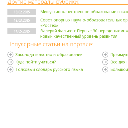
Другие матералы рубрики:
Мишустин: качественное образование в ка
18.02.2025
Совет опорных научно-образовательных ор
12.03.2025
«Ростех»
Валерий Фальков: Первые 30 передовых ин
14.05.2025
новый качественный уровень развития
Популярные статьи на портале:
Законодательство в образовании
Преимущ
Куда пойти учиться?
Все для
Толковый словарь русского языка
Большой