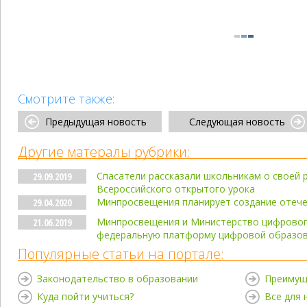
Смотрите также:
Предыдущая новость
Следующая новость
Другие матералы рубрики:
Спасатели рассказали школьникам о своей 
29.09.2019
Всероссийского открытого урока
Минпросвещения планирует создание отеч
29.04.2020
Минпросвещения и Министерство цифровог
21.06.2019
федеральную платформу цифровой образов
Популярные статьи на портале:
Законодательство в образовании
Преимущ
Куда пойти учиться?
Все для