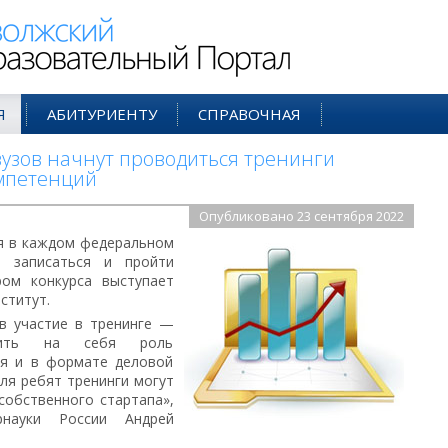
ий Образовательный Портал
Я
АБИТУРИЕНТУ
СПРАВОЧНАЯ
вузов начнут проводиться тренинги
мпетенций
Опубликовано 23 сентября 2022
я в каждом федеральном
т записаться и пройти
ром конкурса выступает
ститут.
ов участие в тренинге —
рить на себя роль
ля и в формате деловой
ля ребят тренинги могут
собственного стартапа»,
науки России Андрей