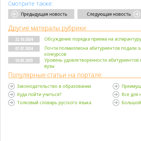
Смотрите также:
Предыдущая новость
Следующая новость
Другие матералы рубрики:
Обсуждение порядка приема на аспирантуру
22.10.2024
Почти полмиллиона абитуриентов подали за
07.07.2024
конкурсов
Уровень удовлетворенности абитуриентов 
10.03.2025
вузы
Популярные статьи на портале:
Законодательство в образовании
Преимущ
Куда пойти учиться?
Все для
Толковый словарь русского языка
Большой