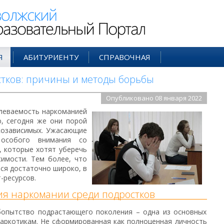
ий Образовательный Портал
Я
АБИТУРИЕНТУ
СПРАВОЧНАЯ
тков: причины и методы борьбы
Опубликовано 08 января 2022
олеваемость наркоманией
, сегодня же они порой
козависимых. Ужасающие
особого внимания со
, которые хотят уберечь
симости. Тем более, что
ся достаточно широко, в
-ресурсов.
я наркомании среди подростков
бопытство подрастающего поколения – одна из основных
наркотикам. Не сформированная как полноценная личность