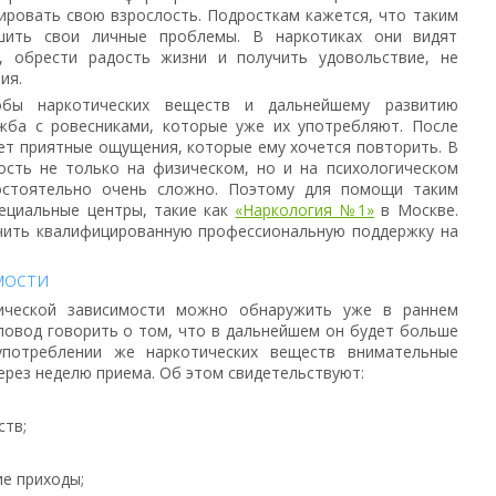
ровать свою взрослость. Подросткам кажется, что таким
шить свои личные проблемы. В наркотиках они видят
, обрести радость жизни и получить удовольствие, не
ия.
бы наркотических веществ и дальнейшему развитию
жба с ровесниками, которые уже их употребляют. После
ет приятные ощущения, которые ему хочется повторить. В
ость не только на физическом, но и на психологическом
мостоятельно очень сложно. Поэтому для помощи таким
ециальные центры, такие как
«Наркология №1»
в Москве.
учить квалифицированную профессиональную поддержку на
мости
тической зависимости можно обнаружить уже в раннем
– повод говорить о том, что в дальнейшем он будет больше
потреблении же наркотических веществ внимательные
ерез неделю приема. Об этом свидетельствуют:
ств;
ие приходы;