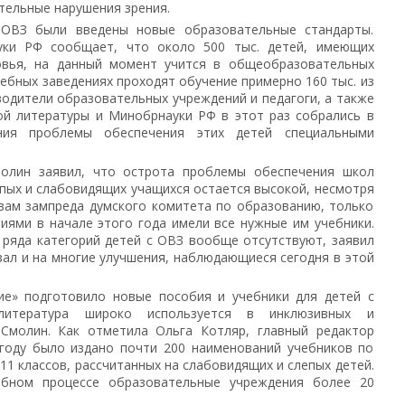
тельные нарушения зрения.
 ОВЗ были введены новые образовательные стандарты.
уки РФ сообщает, что около 500 тыс. детей, имеющих
овья, на данный момент учится в общеобразовательных
чебных заведениях проходят обучение примерно 160 тыс. из
водители образовательных учреждений и педагоги, а также
ой литературы и Минобрнауки РФ в этот раз собрались в
ния проблемы обеспечения этих детей специальными
молин заявил, что острота проблемы обеспечения школ
пых и слабовидящих учащихся остается высокой, несмотря
вам зампреда думского комитета по образованию, только
иями в начале этого года имели все нужные им учебники.
 ряда категорий детей с ОВЗ вообще отсутствуют, заявил
азал и на многие улучшения, наблюдающиеся сегодня в этой
ие» подготовило новые пособия и учебники для детей с
литература широко используется в инклюзивных и
Смолин. Как отметила Ольга Котляр, главный редактор
 году было издано почти 200 наименований учебников по
11 классов, рассчитанных на слабовидящих и слепых детей.
ебном процессе образовательные учреждения более 20