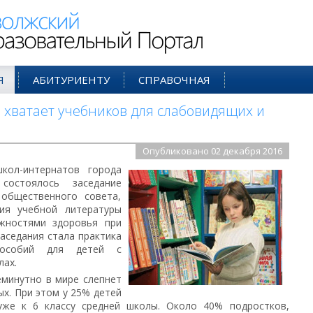
ий Образовательный Портал
Я
АБИТУРИЕНТУ
СПРАВОЧНАЯ
 хватает учебников для слабовидящих и
Опубликовано 02 декабря 2016
кол-интернатов города
остоялось заседание
 общественного совета,
ия учебной литературы
жностями здоровья при
аседания стала практика
пособий для детей с
лах.
еминутно в мире слепнет
ых. При этом у 25% детей
уже к 6 классу средней школы. Около 40% подростков,