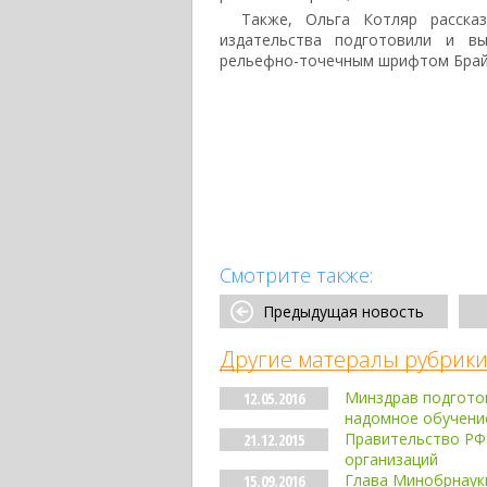
Также, Ольга Котляр расска
издательства подготовили и вы
рельефно-точечным шрифтом Брай
Смотрите также:
Предыдущая новость
Другие матералы рубрики
Минздрав подгото
12.05.2016
надомное обучени
Правительство РФ
21.12.2015
организаций
Глава Минобрнауки
15.09.2016