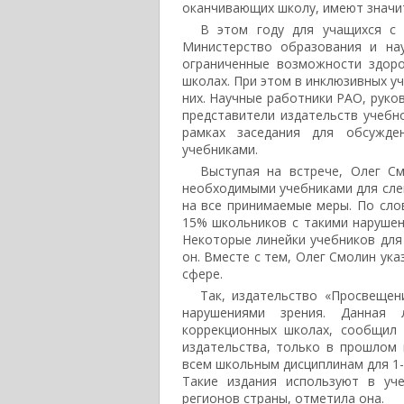
оканчивающих школу, имеют значи
В этом году для учащихся с
Министерство образования и на
ограниченные возможности здор
школах. При этом в инклюзивных у
них. Научные работники РАО, руко
представители издательств учебн
рамках заседания для обсужде
учебниками.
Выступая на встрече, Олег С
необходимыми учебниками для сле
на все принимаемые меры. По сло
15% школьников с такими нарушен
Некоторые линейки учебников для
он. Вместе с тем, Олег Смолин ук
сфере.
Так, издательство «Просвещен
нарушениями зрения. Данная 
коррекционных школах, сообщил 
издательства, только в прошлом
всем школьным дисциплинам для 1-
Такие издания используют в уч
регионов страны, отметила она.