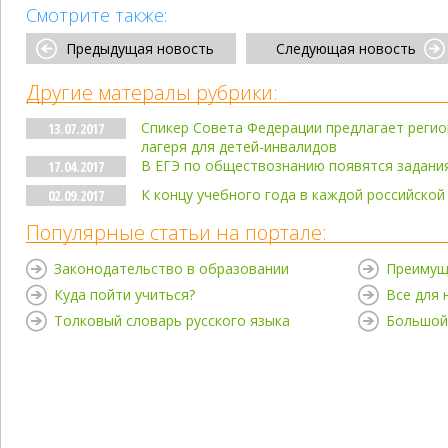
Смотрите также:
Предыдущая новость
Следующая новость
Другие матералы рубрики:
Спикер Совета Федерации предлагает реги
13.07.2017
лагеря для детей-инвалидов
В ЕГЭ по обществознанию появятся задани
17.04.2017
К концу учебного года в каждой российско
02.09.2017
Популярные статьи на портале:
Законодательство в образовании
Преимущ
Куда пойти учиться?
Все для
Толковый словарь русского языка
Большой