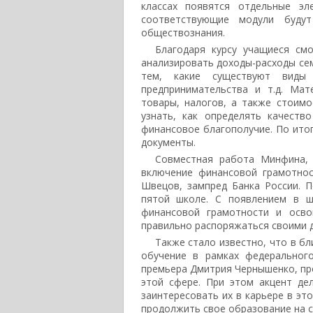
классах появятся отдельные эл
соответствующие модули будут
обществознания.
Благодаря курсу учащиеся см
анализировать доходы-расходы сем
тем, какие существуют виды 
предпринимательства и т.д. Мат
товары, налогов, а также стоимо
узнать, как определять качеств
финансовое благополучие. По ито
документы.
Совместная работа Минфина,
включение финансовой грамотнос
Швецов, зампред Банка России. 
пятой школе. С появлением в 
финансовой грамотности и осво
правильно распоряжаться своими 
Также стало известно, что в б
обучение в рамках федерального
премьера Дмитрия Чернышенко, пр
этой сфере. При этом акцент де
заинтересовать их в карьере в эт
продолжить свое образование на с