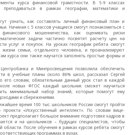
ементы курса финансовой грамотности. В 5-9 классах
 преподаваться в рамках географии, математики и
огут узнать, как составлять личный финансовый план и
ьи. Начиная с 5 классов учащиеся смогут познакомиться с
финансового мошенничества, как оценивать риски
ематические задачи частично посвятят расчету цен на
сти услуг и покупок. На уроках географии ребята смогут
о жизни семьи, отдельного человека, и проанализируют
гам курса они также научатся заполнять простые формы и
 Центробанка и Минпросвещения позволила обеспечить
ти в учебные планы около 86% школ, рассказал Сергей
По его словам, обязательным данный урок стал в каждой
школе новых ФГОС каждый школьник сможет научиться
ить минимальный набор знаний, которые помогут ему
доходами и сбережениями.
лижайшее время 100 тыс. школьников России смогут пройти
 проекта «Искусственный интеллект». По словам вице-
оект предполагает большое внимание подготовке кадров в
лается и на школьников – будущих специалистов, чтобы
ой области. После обучения в рамках курсов ребята смогут
оответствующих программах в вузах.