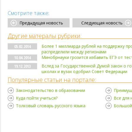
Смотрите также:
Предыдущая новость
Следующая новость
Другие матералы рубрики:
Более 1 миллиарда рублей на поддержку п
05.02.2014
распределили между регионами
Минобрнауки грозится избавить ЕГЭ от тес
10.04.2014
Вслед за Государственной Думой закон о го
19.12.2013
школах и вузах одобрил Совет Федерации
Популярные статьи на портале:
Законодательство в образовании
Преимущ
Куда пойти учиться?
Все для
Толковый словарь русского языка
Большой