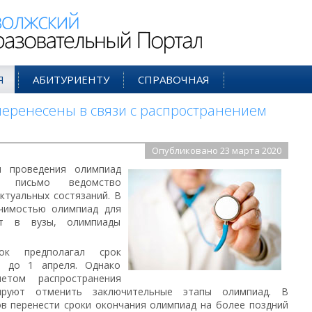
ий Образовательный Портал
Я
АБИТУРИЕНТУ
СПРАВОЧНАЯ
еренесены в связи с распространением
Опубликовано 23 марта 2020
и проведения олимпиад
ее письмо ведомство
ктуальных состязаний. В
ачимостью олимпиад для
ют в вузы, олимпиады
ок предполагал срок
в до 1 апреля. Однако
етом распространения
ируют отменить заключительные этапы олимпиад. В
в перенести сроки окончания олимпиад на более поздний