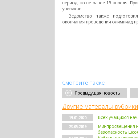
период, но не ранее 15 апреля. П
учеников.
Ведомство также подготовил
окончания проведения олимпиад пр
Смотрите также:
Предыдущая новость
Другие матералы рубрики
Всех учащихся на
19.01.2020
Минпросвещения н
23.05.2019
безопасность шко
Кабмин поддержал 