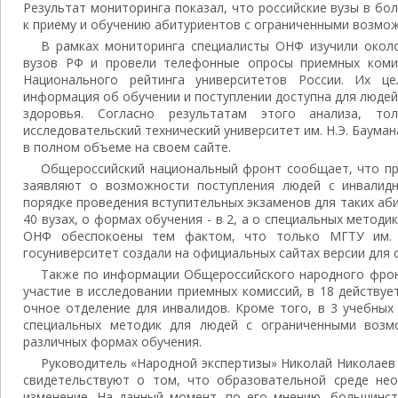
Результат мониторинга показал, что российские вузы в б
к приему и обучению абитуриентов с ограниченными возмо
В рамках мониторинга специалисты ОНФ изучили окол
вузов РФ и провели телефонные опросы приемных комис
Национального рейтинга университетов России. Их ц
информация об обучении и поступлении доступна для люде
здоровья. Согласно результатам этого анализа, то
исследовательский технический университет им. Н.Э. Баум
в полном объеме на своем сайте.
Общероссийский национальный фронт сообщает, что пр
заявляют о возможности поступления людей с инвалид
порядке проведения вступительных экзаменов для таких аб
40 вузах, о формах обучения - в 2, а о специальных методик
ОНФ обеспокоены тем фактом, что только МГТУ им. Б
госуниверситет создали на официальных сайтах версии для
Также по информации Общероссийского народного фронт
участие в исследовании приемных комиссий, в 18 действу
очное отделение для инвалидов. Кроме того, в 3 учебных
специальных методик для людей с ограниченными возм
различных формах обучения.
Руководитель «Народной экспертизы» Николай Николаев 
свидетельствуют о том, что образовательной среде не
изменение. На данный момент, по его мнению, большинст