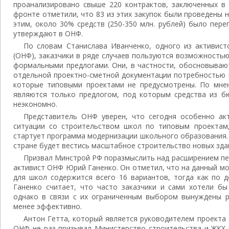
проанализировано свыше 220 контрактов, заключенных в 
фронте отметили, что 83 из этих закупок были проведены н
этим, около 30% средств (250-350 млн. рублей) было пер
утверждают в ОНФ.
По словам Станислава Иванченко, одного из активист
(ОНФ), заказчики в ряде случаев пользуются возможность
формальными предлогами. Они, в частности, обосновываю
отдельной проектно-сметной документации потребностью 
которые типовыми проектами не предусмотрены. По мне
являются только предлогом, под которым средства из б
неэкономно.
Представитель ОНФ уверен, что сегодня особенно ак
ситуации со строительством школ по типовым проектам
стартует программа модернизации школьного образования.
стране будет вестись масштабное строительство новых зда
Призвал Минстрой РФ поразмыслить над расширением пе
активист ОНФ Юрий Ганенко. Он отметил, что на данный м
для школ содержится всего 16 вариантов, тогда как по д
Ганенко считает, что часто заказчики и сами хотели бы
однако в связи с их ограниченным выбором вынуждены 
менее эффективно.
Антон Гетта, который является руководителем проекта «
ОНФ не раз призывал Министерство строительства и ЖКХ 