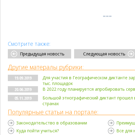
Смотрите также:
Предыдущая новость
Следующая новость
Другие матералы рубрики:
Для участия в Географическом диктанте за
19.09.2019
тыс. площадок
В 2022 году планируется апробировать серв
20.06.2019
Большой этнографический диктант прошел 
05.11.2019
странах
Популярные статьи на портале:
Законодательство в образовании
Преимущ
Куда пойти учиться?
Все для