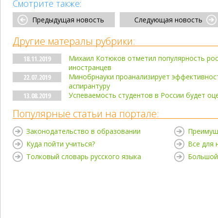
Смотрите также:
Предыдущая новость
Следующая новость
Другие матералы рубрики:
Михаил Котюков отметил популярность рос
18.11.2019
иностранцев
Минобрнауки проанализирует эффективност
22.07.2019
аспирантуру
Успеваемость студентов в России будет оц
13.08.2019
Популярные статьи на портале:
Законодательство в образовании
Преимущ
Куда пойти учиться?
Все для
Толковый словарь русского языка
Большой