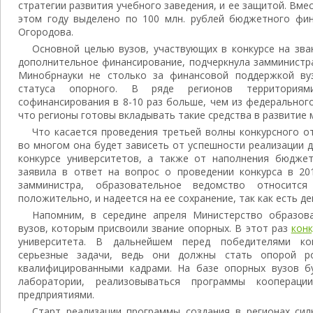
стратегии развития учебного заведения, и ее защитой. Вме
этом году выделено по 100 млн. рублей бюджетного фи
Огородова.
Основной целью вузов, участвующих в конкурсе на зва
дополнительное финансирование, подчеркнула замминистр
Минобрнауки не столько за финансовой поддержкой вуз
статуса опорного. В ряде регионов территория
софинансирования в 8-10 раз больше, чем из федеральног
что регионы готовы вкладывать такие средства в развитие 
Что касается проведения третьей волны конкурсного о
во многом она будет зависеть от успешности реализации 
конкурсе университетов, а также от наполнения бюдже
заявила в ответ на вопрос о проведении конкурса в 20
замминистра, образовательное ведомство относитс
положительно, и надеется на ее сохранение, так как есть 
Напомним, в середине апреля Министерство образов
вузов, которым присвоили звание опорных. В этот раз
кон
университета. В дальнейшем перед победителями кон
серьезные задачи, ведь они должны стать опорой ро
квалифицированными кадрами. На базе опорных вузов б
лаборатории, реализовываться программы кооперац
предприятиями.
Старт реализации программы создания в регионах сил