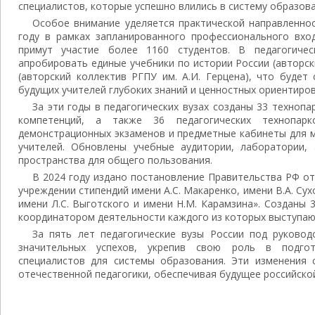
специалистов, которые успешно влились в систему образова
Особое внимание уделяется практической направленнос
году в рамках запланированного профессионального вход
примут участие более 1160 студентов. В педагогиче
апробировать единые учебники по истории России (авторс
(авторский коллектив РГПУ им. А.И. Герцена), что буде
будущих учителей глубоких знаний и ценностных ориентиров
За эти годы в педагогических вузах созданы 33 технопа
компетенций, а также 36 педагогических технопар
демонстрационных экзаменов и предметные кабинеты для 
учителей. Обновлены учебные аудитории, лаборатории,
пространства для общего пользования.
В 2024 году издано постановление Правительства РФ от
учреждении стипендий имени А.С. Макаренко, имени В.А. Сух
имени Л.С. Выготского и имени Н.М. Карамзина». Созданы 3
координатором деятельности каждого из которых выступают
За пять лет педагогические вузы России под руково
значительных успехов, укрепив свою роль в подгот
специалистов для системы образования. Эти изменения
отечественной педагогики, обеспечивая будущее российско