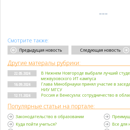
Смотрите также:
Предыдущая новость
Следующая новость
Другие матералы рубрики:
В Нижнем Новгороде выбрали лучший студе
22.05.2024
межвузовского ИТ-кампуса
Глава Минобрнауки принял участие в засед
16.09.2024
НИУ МГСУ
Россия и Венесуэла: сотрудничество в обла
12.11.2024
Популярные статьи на портале:
Законодательство в образовании
Преимущ
Куда пойти учиться?
Все для